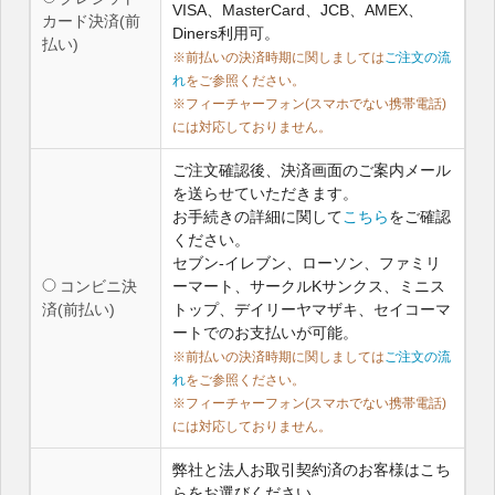
VISA、MasterCard、JCB、AMEX、
カード決済(前
Diners利用可。
払い)
※前払いの決済時期に関しましては
ご注文の流
れ
をご参照ください。
※フィーチャーフォン(スマホでない携帯電話)
には対応しておりません。
ご注文確認後、決済画面のご案内メール
を送らせていただきます。
お手続きの詳細に関して
こちら
をご確認
ください。
セブン-イレブン、ローソン、ファミリ
コンビニ決
ーマート、サークルKサンクス、ミニス
済(前払い)
トップ、デイリーヤマザキ、セイコーマ
ートでのお支払いが可能。
※前払いの決済時期に関しましては
ご注文の流
れ
をご参照ください。
※フィーチャーフォン(スマホでない携帯電話)
には対応しておりません。
弊社と法人お取引契約済のお客様はこち
らをお選びください。