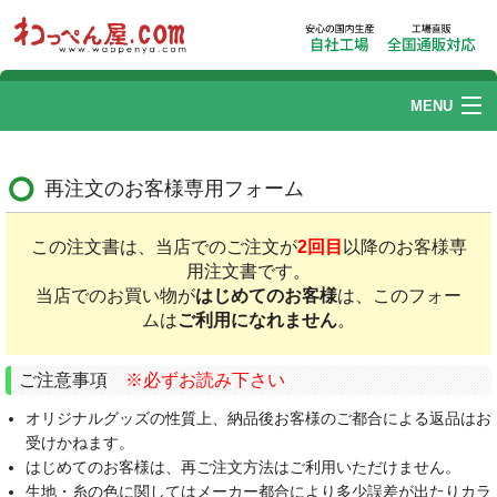
MENU
ワッペン
再注文のお客様専用フォーム
刺繍加工
この注文書は、当店でのご注文が
2回目
以降のお客様専
リストバンド
用注文書です。
当店でのお買い物が
はじめてのお客様
は、このフォー
帽子刺繍
ムは
ご利用になれません
。
プリント加工
ご注意事項
※必ずお読み下さい
ユニフォームカタログ
オリジナルグッズの性質上、納品後お客様のご都合による返品はお
受けかねます。
はじめてのお客様は、再ご注文方法はご利用いただけません。
ご利用ガイド
Q.よくある質問
生地・糸の色に関してはメーカー都合により多少誤差が出たりカラ