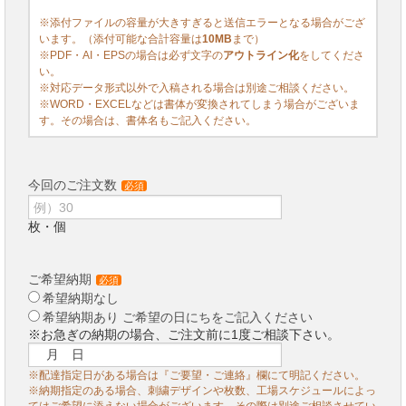
※添付ファイルの容量が大きすぎると送信エラーとなる場合がござ
います。（添付可能な合計容量は
10MB
まで）
※PDF・AI・EPSの場合は必ず文字の
アウトライン化
をしてくださ
い。
※対応データ形式以外で入稿される場合は別途ご相談ください。
※WORD・EXCELなどは書体が変換されてしまう場合がございま
す。その場合は、書体名もご記入ください。
今回のご注文数
必須
枚・個
ご希望納期
必須
希望納期なし
希望納期あり ご希望の日にちをご記入ください
※お急ぎの納期の場合、ご注文前に1度ご相談下さい。
※配達指定日がある場合は『ご要望・ご連絡』欄にて明記ください。
※納期指定のある場合、刺繍デザインや枚数、工場スケジュールによっ