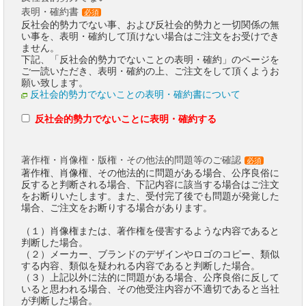
表明・確約書
必須
反社会的勢力でない事、および反社会的勢力と一切関係の無
い事を、表明・確約して頂けない場合はご注文をお受けでき
ません。
下記、「反社会的勢力でないことの表明・確約」のページを
ご一読いただき、表明・確約の上、ご注文をして頂くようお
願い致します。
反社会的勢力でないことの表明・確約書について
反社会的勢力でないことに表明・確約する
著作権・肖像権・版権・その他法的問題等のご確認
必須
著作権、肖像権、その他法的に問題がある場合、公序良俗に
反すると判断される場合、下記内容に該当する場合はご注文
をお断りいたします。また、受付完了後でも問題が発覚した
場合、ご注文をお断りする場合があります。
（１）肖像権または、著作権を侵害するような内容であると
判断した場合。
（２）メーカー、ブランドのデザインやロゴのコピー、類似
する内容、類似を疑われる内容であると判断した場合。
（３）上記以外に法的に問題がある場合、公序良俗に反して
いると思われる場合、その他受注内容が不適切であると当社
が判断した場合。