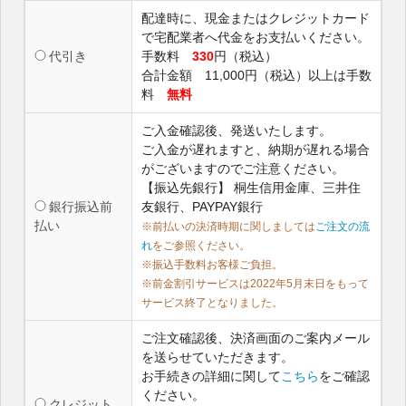
配達時に、現金またはクレジットカード
で宅配業者へ代金をお支払いください。
代引き
手数料
330
円（税込）
合計金額 11,000円（税込）以上は手数
料
無料
ご入金確認後、発送いたします。
ご入金が遅れますと、納期が遅れる場合
がございますのでご注意ください。
【振込先銀行】 桐生信用金庫、三井住
銀行振込前
友銀行、PAYPAY銀行
払い
※前払いの決済時期に関しましては
ご注文の流
れ
をご参照ください。
※振込手数料お客様ご負担。
※前金割引サービスは2022年5月末日をもって
サービス終了となりました。
ご注文確認後、決済画面のご案内メール
を送らせていただきます。
お手続きの詳細に関して
こちら
をご確認
ください。
クレジット