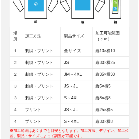
場
加工可能範囲
加工方法
製品サイズ
所
（ｃｍ）
全サイズ
１
刺繍・プリント
縦10×横10
JS
２
刺繍・プリント
縦30×横25
JM～4XL
２
刺繍・プリント
縦35×横30
JS～JL
３
刺繍・プリント
縦5×横5
S～4XL
３
刺繍・プリント
縦8×横8
JS～JL
４
プリント
縦25×横5
S～4XL
４
プリント
縦30×横8
※加工範囲はあくまでも目安となります。加工方法、デザイン、加工位
置、製品・サイズによって調整が可能です。