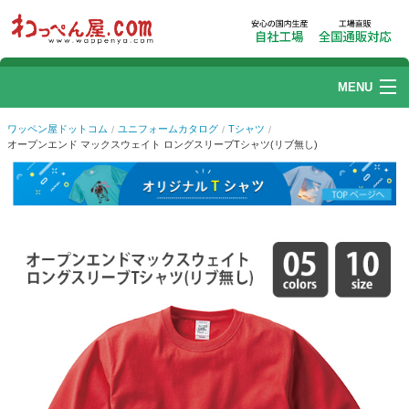
MENU
ワッペン
ワッペン屋ドットコム
ユニフォームカタログ
Tシャツ
オープンエンド マックスウェイト ロングスリーブTシャツ(リブ無し)
刺繍加工
リストバンド
1
of
3
帽子刺繍
プリント加工
ユニフォームカタログ
ご利用ガイド
Q.よくある質問