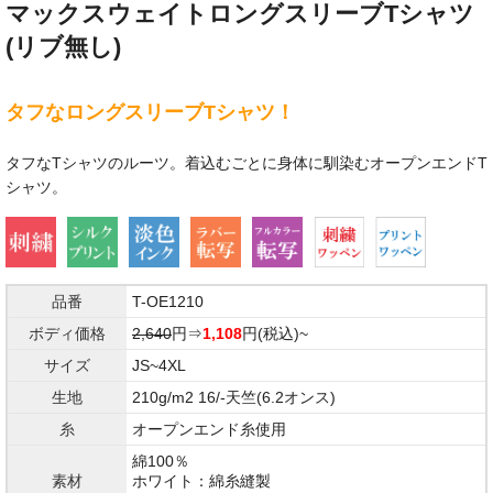
マックスウェイトロングスリーブTシャツ
(リブ無し)
タフなロングスリーブTシャツ！
タフなTシャツのルーツ。着込むごとに身体に馴染むオープンエンドT
シャツ。
品番
T-OE1210
ボディ価格
2,640
円⇒
1,108
円(税込)~
サイズ
JS~4XL
生地
210g/m2 16/-天竺(6.2オンス)
糸
オープンエンド糸使用
綿100％
素材
ホワイト：綿糸縫製