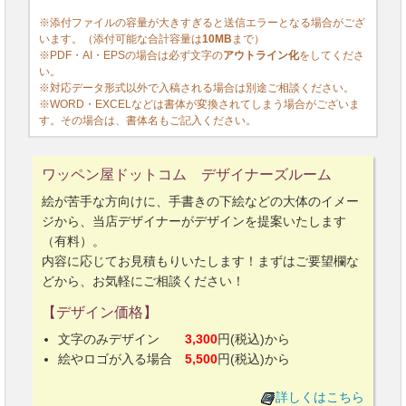
※添付ファイルの容量が大きすぎると送信エラーとなる場合がござ
います。（添付可能な合計容量は
10MB
まで）
※PDF・AI・EPSの場合は必ず文字の
アウトライン化
をしてくださ
い。
※対応データ形式以外で入稿される場合は別途ご相談ください。
※WORD・EXCELなどは書体が変換されてしまう場合がございま
す。その場合は、書体名もご記入ください。
ワッペン屋ドットコム デザイナーズルーム
絵が苦手な方向けに、手書きの下絵などの大体のイメー
ジから、当店デザイナーがデザインを提案いたします
（有料）。
内容に応じてお見積もりいたします！まずはご要望欄な
どから、お気軽にご相談ください！
【デザイン価格】
文字のみデザイン
3,300
円(税込)から
絵やロゴが入る場合
5,500
円(税込)から
詳しくはこちら