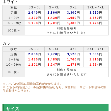
ホワイト
枚数
JS～JL
S～XL
XXL
3XL～4XL
定価
2,640
円
2,860
円
3,300
円
3,520
円
1～9枚
1,320
円
1,430
円
1,650
円
1,760
円
10～99枚
1,108
円
1,201
円
1,386
円
1,478
円
別途お見積り
100枚～
さらにお値引きいたします
カラー
枚数
JS～JL
S～XL
XXL
3XL～4XL
定価
2,860
円
2,970
円
3,520
円
3,630
円
1～9枚
1,430
円
1,485
円
1,760
円
1,815
円
10～99枚
1,201
円
1,247
円
1,478
円
1,524
円
別途お見積り
100枚～
さらにお値引きいたします
※ こちらの価格に別途加工代がかかります。
※ こちらの商品はセール品(特価商品)となり、前金割引・リピート割引等の割
引対象外となります。
サイズ