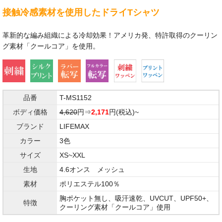
接触冷感素材を使用したドライTシャツ
革新的な編み組織による冷却効果！アメリカ発、特許取得のクーリン
グ素材「クールコア」を使用。
品番
T-MS1152
ボディ価格
4,620
円⇒
2,171
円(税込)~
ブランド
LIFEMAX
カラー
3色
サイズ
XS~XXL
生地
4.6オンス メッシュ
素材
ポリエステル100％
胸ポケット無し、吸汗速乾、UVCUT、UPF50+、
特徴
クーリング素材「クールコア」使用