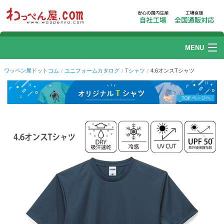
MENU
ワッペン
ワッペン屋ドットコム
ユニフォームカタログ
Tシャツ
4.6オンスTシャツ
刺繍加工
リストバンド
1
of
4
帽子刺繍
プリント加工
ユニフォームカタログ
ご利用ガイド
Q.よくある質問