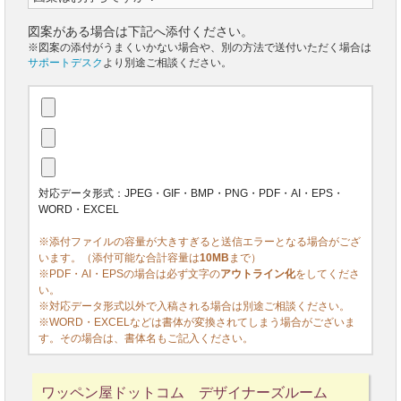
図案がある場合は下記へ添付ください。
※図案の添付がうまくいかない場合や、別の方法で送付いただく場合は
サポートデスク
より別途ご相談ください。
対応データ形式：JPEG・GIF・BMP・PNG・PDF・AI・EPS・
WORD・EXCEL
※添付ファイルの容量が大きすぎると送信エラーとなる場合がござ
います。（添付可能な合計容量は
10MB
まで）
※PDF・AI・EPSの場合は必ず文字の
アウトライン化
をしてくださ
い。
※対応データ形式以外で入稿される場合は別途ご相談ください。
※WORD・EXCELなどは書体が変換されてしまう場合がございま
す。その場合は、書体名もご記入ください。
ワッペン屋ドットコム デザイナーズルーム