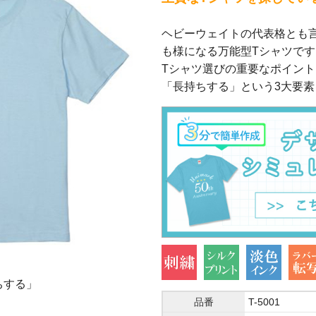
ステッカ
ヘビーウェイトの代表格とも言
プラスチ
も様になる万能型Tシャツです
Tシャツ選びの重要なポイン
名入れタ
「長持ちする」という3大要
フルカラ
タオル 
5.6オンス ハイクオリティーTシャツ
5.6オンス ハイクオリティーTシャツ
5.6オンス ハイクオリティーTシャツ
5.6オンス ハイクオリティーTシャツ
5.6オンス ハイクオリティーTシャツ
5.6オンス ハイクオリティーTシャツ
5.6オンス ハイクオリティーTシャツ
ちする」
裏生地
襟元拡大
90cmサイズの肩部分はドットボ
身長182cm/Lサイズ
身長182cm/Lサイズ(バックスタ
身長160cm/G-Mサイズ
身長160cm/G-Mサイズ(バック
品番
T-5001