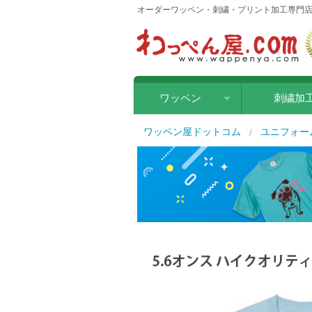
オーダーワッペン・刺繍・プリント加工専門店
ワッペン
刺繍加
刺繍ワッペン
ワッペン屋ドットコム
ユニフォー
クロス転写ワッペン
ラバー転写ワッペン
シルクワッペン
1
of
8
レザー（合皮）ワッペン
フリーカットワッペン