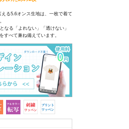
ー
える5.6オンス生地は、一枚で着て
ックバッジ
。
トとなる「よれない」「透けない」
オル
素をすべて兼ね備えています。
ープリントタオル
染色プリント
タンです(樹脂製)
イル)
スタイル)