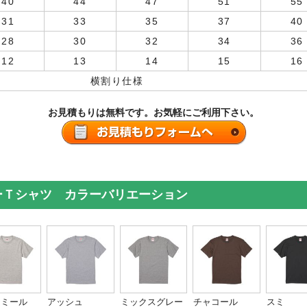
40
44
47
51
55
31
33
35
37
40
28
30
32
34
36
12
13
14
15
16
横割り仕様
お見積もりは無料です。お気軽にご利用下さい。
ィーＴシャツ カラーバリエーション
トミール
アッシュ
ミックスグレー
チャコール
スミ