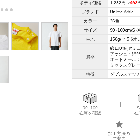
ボディ価格
1,232
円⇒
493
ブランド
United Athle
カラー
36色
サイズ
90~160cm/S~X
生地
150g/㎡ 5.6
綿100％(セミ
アッシュ：綿9
混率
オートミール：
ミックスグレー
特徴
ダブルステッ
｜
90~160
S
在庫を確認
在
加工方法の
ご案内