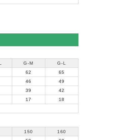
L
G-M
G-L
62
65
46
49
39
42
17
18
150
160