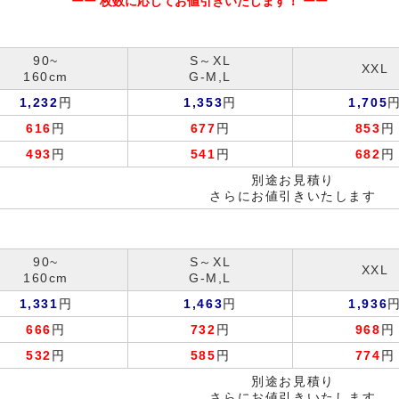
ーー 枚数に応じてお値引きいたします！ ーー
90~
S～XL
XXL
160cm
G-M,L
1,232
円
1,353
円
1,705
616
円
677
円
853
円
493
円
541
円
682
円
別途お見積り
さらにお値引きいたします
90~
S～XL
XXL
160cm
G-M,L
1,331
円
1,463
円
1,936
666
円
732
円
968
円
532
円
585
円
774
円
別途お見積り
さらにお値引きいたします