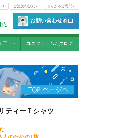
ド
ご注文の流れ
よくあるご質問
加工
ユニフォームカタログ
ェットプリント
写プリント
リント
ー転写プリント
オリティーＴシャツ
カラープリント
パッチ
た
る人のための1枚