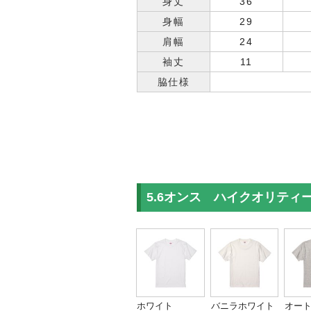
身丈
36
身幅
29
肩幅
24
袖丈
11
脇仕様
5.6オンス ハイクオリテ
ホワイト
バニラホワイト
オー