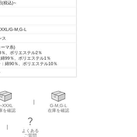
円(税込)~
XXL/G-M,G-L
オンス
コーマ糸)
8％、ポリエステル2％
綿99％、ポリエステル1％
：綿90％、ポリエステル10％
チ
｜
~XXXL
G-M,G-L
庫を確認
在庫を確認
｜
よくある
ご質問