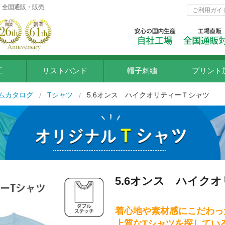
 全国通販・販売
ご利用ガイ
工
リストバンド
帽子刺繍
プリント
インクジ
ムカタログ
Tシャツ
5.6オンス ハイクオリティーＴシャツ
ラバー転
シルクプ
フルカラ
5.6オンス ハイク
ポリフル
プリント
着心地や素材感にこだわっ
上質なTシャツを探してい