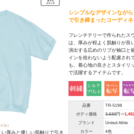
ステッカ
シンプルなデザインながら
プラスチ
で引き締まったコーディネ
名入れタ
フレンチテリーで作られたス
は、厚みが程よく肌触りが良
フルカラ
演出する広めのリブが袖口と
タオル 
インを拾わないよう配慮され
も、着心地の良さとスタイリ
で活躍するアイテムです。
品番
TR-5198
ボディ価格
3,630
円⇒
1,45
ブランド
United Athle
パイル）
8.2オンス ショートスリーブ スウェット
8.2オンス ショートスリーブ スウェット
8.2オンス ショートスリーブ スウェット
8.2オンス ショートスリーブ スウェット
8.2オンス ショートスリーブ スウェット
カラー
4色
よい厚みと優しい肌触りで引き
バックスタイル
首リブは堅牢なダブルステッチ
袖口はリブ仕上げ
裾口はリブ仕上げ、身頃とリブ
優しい肌ざわりの8.2オンス生