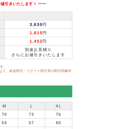
お値引きいたします！ ーー
3,630
円
1,815
円
1,452
円
別途お見積り
さらにお値引きいたします
ます。
となり、前金割引・リピート割引等の割引対象外
M
L
XL
70
73
76
54
57
60