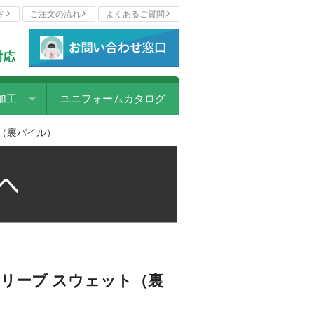
ド
ご注文の流れ
よくあるご質問
加工
ユニフォームカタログ
ェットプリント
ト（裏パイル）
写プリント
リント
ー転写プリント
カラープリント
スリーブ スウェット（裏
パッチ