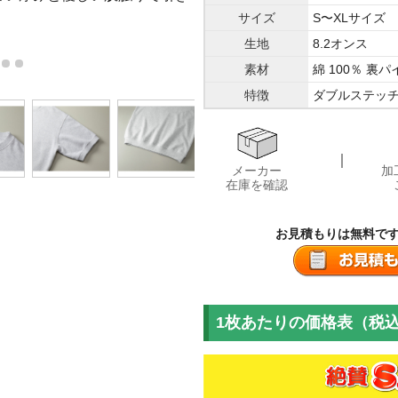
ステッチ仕上げ
サイズ
S〜XLサイズ
生地
8.2オンス
素材
綿 100％ 裏パ
特徴
ダブルステッ
｜
メーカー
加
在庫を確認
お見積もりは無料で
1枚あたりの価格表（税