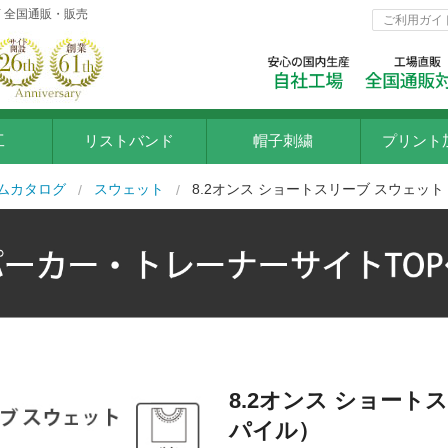
 全国通販・販売
ご利用ガイ
工
リストバンド
帽子刺繍
プリント
インクジ
ムカタログ
スウェット
8.2オンス ショートスリーブ スウェッ
ラバー転
シルクプ
フルカラ
ポリフル
8.2オンス ショート
プリント
パイル）