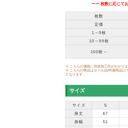
ーー 枚数に応じて
枚数
定価
1～9枚
10～99枚
100枚～
※ こちらの価格に別途加工代がかかり
※ こちらの商品はセール品(特価商品)
となります。
サイズ
サイズ
S
身丈
67
身幅
51