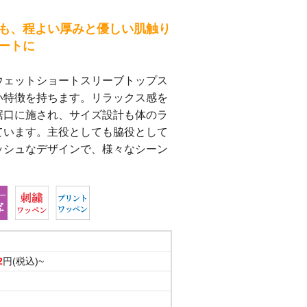
ー
も、程よい厚みと優しい肌触り
ックバッジ
ートに
オル
ウェットショートスリーブトップス
い特徴を持ちます。リラックス感を
ープリントタオル
裾口に施され、サイズ設計も体のラ
染色プリント
ています。主役としても脇役として
ッシュなデザインで、様々なシーン
2
円(税込)~
（裏パイル）
（裏パイル）
（裏パイル）
（裏パイル）
（裏パイル）
始末
のシームラインは、堅牢なダブル
地