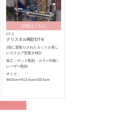
詳細はこちら
DT-6
クリスタル時計DT-6
2段に面取りされたカットが美し
いスクエア型置き時計
加工：サンド彫刻・カラー印刷・
レーザー彫刻
サイズ：
W10cm×H13.5cm×D3.5cm