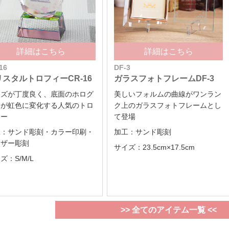
詳細はこちら
詳細はこちら
16
DF-3
リスタルトロフィーCR-16
ガラスフォトフレームDF-3
イズが丁度良く、底面のホログ
美しいフォルムの曲線がワンラン
ムが虹色に変化する人気のトロ
ク上のガラスフォトフレームとし
ィー
て登場
工：サンド彫刻・カラー印刷・
加工：サンド彫刻
ーザー彫刻
サイズ：23.5cm×17.5cm
ズ：S/M/L
>> 全てのアイテム一覧 <<