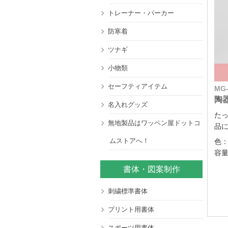
トレーナー・パーカー
防寒着
ツナギ
小物類
セーフティアイテム
MG-
陶器
名入れグッズ
た
無地製品はワッペン屋ドットコ
品
ムストアへ！
色
容量
書体・図案制作
刺繍標準書体
プリント用書体
スポーツ用書体