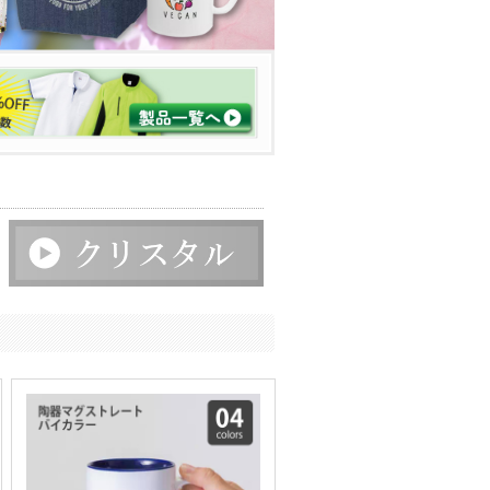
ー
ックバッジ
オル
ープリントタオル
染色プリント