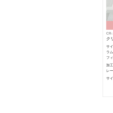
CR-
ク
サ
ラ
フ
加
レ
サイ