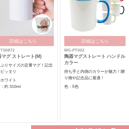
詳細はこちら
詳細はこちら
TS0872
MG-PT002
マグ ストレート(M)
陶器マグストレート ハンドル
カラー
っぷりサイズの定番マグ！記念
にピッタリ
持ち手と内側のカラーが魅力！贈
り物や記念品に最適！
：ホワイト
：約 310ml
色：5色