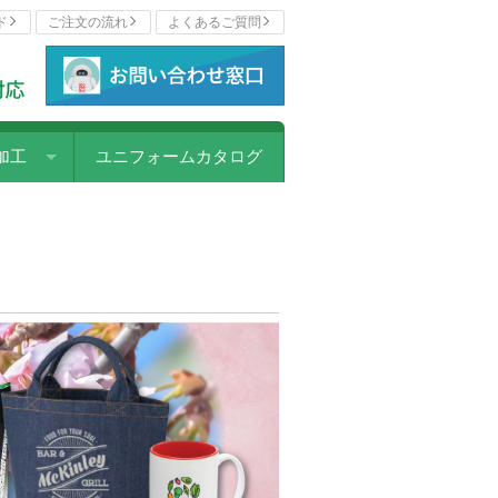
ド
ご注文の流れ
よくあるご質問
加工
ユニフォームカタログ
ェットプリント
写プリント
リント
ー転写プリント
カラープリント
パッチ