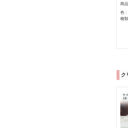
商
色：
種類
ク