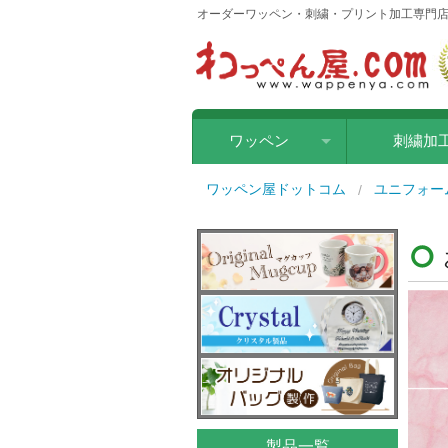
オーダーワッペン・刺繍・プリント加工専門店
ワッペン
刺繍加
刺繍ワッペン
ワッペン屋ドットコム
ユニフォー
クロス転写ワッペン
ラバー転写ワッペン
シルクワッペン
レザー（合皮）ワッペン
フリーカットワッペン
製品一覧