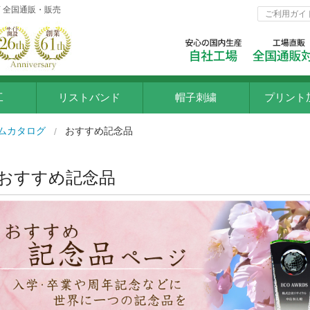
 全国通販・販売
ご利用ガイ
工
リストバンド
帽子刺繍
プリント
インクジ
ムカタログ
おすすめ記念品
ラバー転
おすすめ記念品
シルクプ
フルカラ
ポリフル
プリント